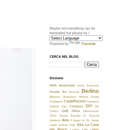
Maybe not everything can be
translated but please try !
Powered by
Translate
CERCA NEL BLOG
Etichette
AWA
Amsterdam
Anna Karenina
Berlino
Arcade fire
Bancali
Biberon
Branches
Breast Pump
CastelPacioni
Castagne
Cavarero
DIY
Cecco
Costanza
Cipì
De
Delft
Difrax
Chirico
Dissonanze
2010
Drums
Eraclito
G. Pascoli
Ikea
Harleem
Il mago di Oz
Jamie
Kira
La Casa
Lidell
Joshua Tree
nel Bosco
Leo
Lights
Leiden