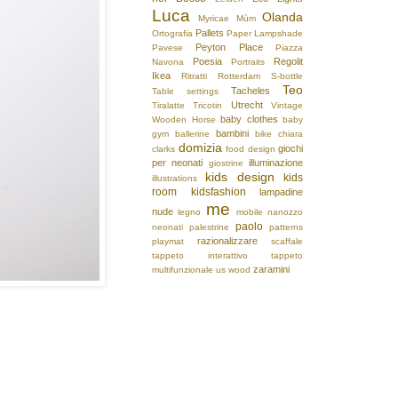
Luca
Olanda
Myricae
Mùm
Pallets
Ortografia
Paper Lampshade
Peyton Place
Pavese
Piazza
Poesia
Regolit
Navona
Portraits
Ikea
Ritratti
Rotterdam
S-bottle
Teo
Tacheles
Table settings
Utrecht
Tiralatte
Tricotin
Vintage
baby clothes
Wooden Horse
baby
bambini
gym
ballerine
bike
chiara
domizia
giochi
clarks
food design
per neonati
illuminazione
giostrine
kids design
kids
illustrations
room
kidsfashion
lampadine
me
nude
legno
mobile
nanozzo
paolo
neonati
palestrine
patterns
razionalizzare
playmat
scaffale
tappeto interattivo
tappeto
zaramini
multifunzionale
us
wood