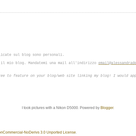
licate sul blog sono personali.
 il mio blog. Mandatemi una mail all'indirizzo
email@alessandrad
ree to feature on your blog/web site linking my blog! I would ap
I took pictures with a Nikon D5000. Powered by
Blogger
.
onCommercial-NoDerivs 3.0 Unported License
.