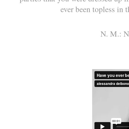
ever been topless in 
N. M.: N