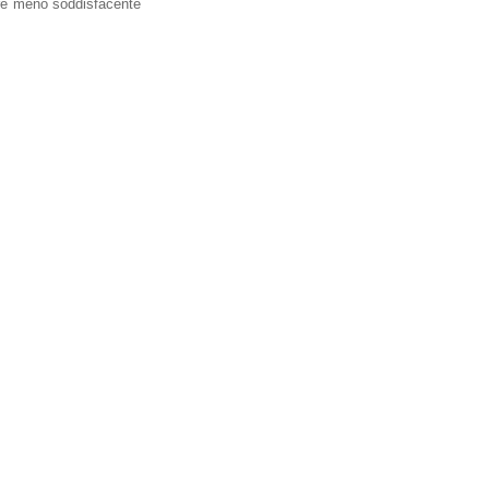
pre meno soddisfacente