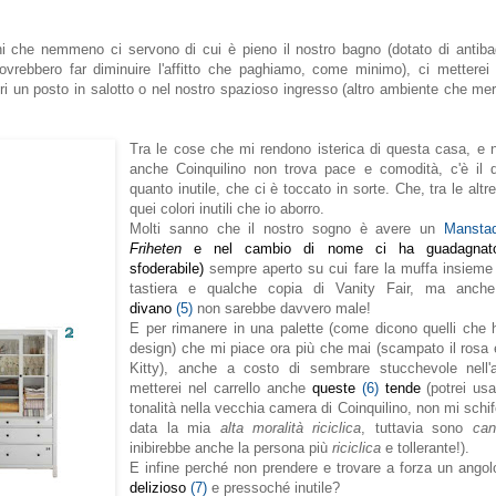
chi che nemmeno ci servono di cui è pieno il nostro bagno (dotato di antib
ovrebbero far diminuire l'affitto che paghiamo, come minimo), ci metterei
eri un posto in salotto o nel nostro spazioso ingresso (altro ambiente che me
Tra le cose che mi rendono isterica di questa casa, e
anche Coinquilino non trova pace e comodità, c'è il d
quanto inutile, che ci è toccato in sorte. Che, tra le alt
quei colori inutili che io aborro.
Molti sanno che il nostro sogno è avere un
Manst
Friheten
e nel cambio di nome ci ha guadagnato 
sfoderabile)
sempre aperto su cui fare la muffa insieme 
tastiera e qualche copia di Vanity Fair, ma anc
divano
(5)
non sarebbe davvero male!
E per rimanere in una palette (come dicono quelli che ha
design) che mi piace ora più che mai (scampato il rosa e
Kitty), anche a costo di sembrare stucchevole nell'
metterei nel carrello anche
queste
(6)
tende
(potrei usa
tonalità nella vecchia camera di Coinquilino, non mi schif
data la mia
alta moralità riciclica
, tuttavia sono
can
inibirebbe anche la persona più
riciclica
e tollerante!).
E infine perché non prendere e trovare a forza un ango
delizioso
(7)
e pressoché inutile?