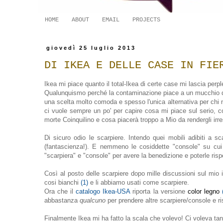
HOME
ABOUT
EMAIL
PROJECTS
giovedì 25 luglio 2013
DI IKEA E DELLE CASE IN FIE
Ikea mi piace quanto il total-Ikea di certe case mi lascia p
Qualunquismo perché la contaminazione piace a un mucchio di 
una scelta molto comoda e spesso l'unica alternativa per chi
ci vuole sempre un po' per capire cosa mi piace sul serio, cos
morte Coinquilino e cosa piacerà troppo a Mio da rendergli irres
Di sicuro odio le scarpiere. Intendo quei mobili adibiti a
(fantascienza!). E nemmeno le cosiddette "console" su cui 
"scarpiera" e "console" per avere la benedizione e poterle risp
Così al posto delle scarpiere dopo mille discussioni sul mio
cosi bianchi
(1)
e li abbiamo usati come scarpiere.
Ora che il
catalogo Ikea-USA
riporta la versione
color legno
abbastanza
qualcuno
per prendere altre scarpiere/console e 
Finalmente Ikea mi ha fatto la scala che volevo! Ci voleva ta