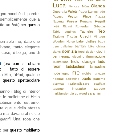
Luca
Olanda
Myricae
Mùm
Pallets
Ortografia
Paper Lampshade
agno nonché di parete-
Peyton Place
Pavese
Piazza
 semplicemente quella
Poesia
Regolit
Navona
Portraits
rita un
bah
) per
questa
Ikea
Ritratti
Rotterdam
S-bottle
Teo
Tacheles
Table settings
Utrecht
Tiralatte
Tricotin
Vintage
 non solo me, dato che
baby clothes
Wooden Horse
baby
bambini
ivano, tanto elegante
gym
ballerine
bike
chiara
domizia
giochi
clarks
food design
re cose, è beige, uno di
per neonati
illuminazione
giostrine
kids design
kids
illustrations
ad
(ora pare si chiami
room
kidsfashion
lampadine
il fatto di essere
me
nude
legno
mobile
nanozzo
a Mio, l'iPad, qualche
paolo
neonati
palestrine
patterns
he
questo spettacolare
razionalizzare
playmat
scaffale
tappeto interattivo
tappeto
nno i blog di interior
zaramini
multifunzionale
us
wood
 le mollettine di Hello
abbinamento estremo,
re quelle della stessa
o mai davanti al riciclo
gianti
!
Una roba che
lo per
questo mobiletto