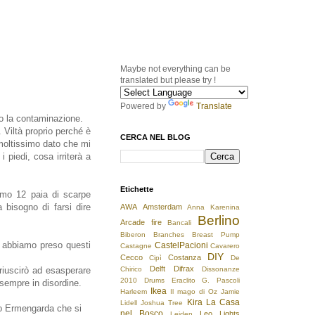
Maybe not everything can be
translated but please try !
Powered by
Translate
o la contaminazione.
Viltà proprio perché è
CERCA NEL BLOG
moltissimo dato che mi
 piedi, cosa irriterà a
Etichette
simo 12 paia di scarpe
bisogno di farsi dire
AWA
Amsterdam
Anna Karenina
Berlino
Arcade fire
Bancali
Biberon
Branches
Breast Pump
o abbiamo preso questi
CastelPacioni
Castagne
Cavarero
DIY
Cecco
Costanza
Cipì
De
Delft
Difrax
riuscirò ad esasperare
Chirico
Dissonanze
2010
Drums
Eraclito
G. Pascoli
sempre in disordine.
Ikea
Harleem
Il mago di Oz
Jamie
Kira
La Casa
Lidell
Joshua Tree
 o Ermengarda che si
nel Bosco
Leo
Lights
Leiden