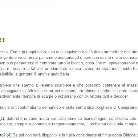
RI
erplessa. Come per ogni cosa, con qualunquismo e viltà devo ammettere che am
gente e va di moda parlarne e adottarla ed è pure una scelta molto comoda. 
 non può permettersi di comprare tutto in blocco, cosa che mi spaventerebbe 
a mi servirà in fatto di arredamento e cosa invece mi starà inutilmente tra i
istibile la grattata di unghie quotidiana.
 scarpiera che stanno al reparto scarpiere e che possono contenere al mas
appoggiare la televisione mi convincono, mi chiedo perché la gente abbia 
ettivamente riempire di scarpe o sotterrarle con tv, lettore dvd e decoder.
 inutile anticonformismo semantico e sulla semantica borghese di Coinquilin
(1)
, dato che io vado matta per l'abbinamento bianco-legno, sono certa che 
risolvere, sempre e comunque temporaneamente, il problema delle mie scarpe 
nto?
(4)
Se poi non sarà disponibile in Italia consideratemi finita come Didone