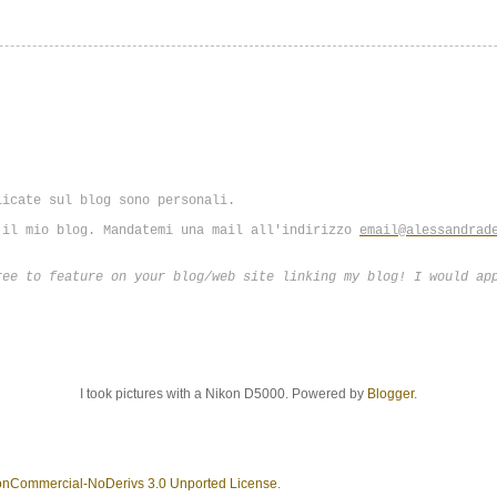
licate sul blog sono personali.
 il mio blog. Mandatemi una mail all'indirizzo
email@alessandrad
ree to feature on your blog/web site linking my blog! I would ap
I took pictures with a Nikon D5000. Powered by
Blogger
.
onCommercial-NoDerivs 3.0 Unported License
.