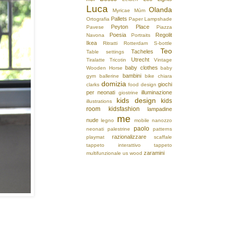
Luca
Olanda
Myricae
Mùm
Pallets
Ortografia
Paper Lampshade
Peyton Place
Pavese
Piazza
Poesia
Regolit
Navona
Portraits
Ikea
Ritratti
Rotterdam
S-bottle
Teo
Tacheles
Table settings
Utrecht
Tiralatte
Tricotin
Vintage
baby clothes
Wooden Horse
baby
bambini
gym
ballerine
bike
chiara
domizia
giochi
clarks
food design
per neonati
illuminazione
giostrine
kids design
kids
illustrations
room
kidsfashion
lampadine
me
nude
legno
mobile
nanozzo
paolo
neonati
palestrine
patterns
razionalizzare
playmat
scaffale
tappeto interattivo
tappeto
zaramini
multifunzionale
us
wood