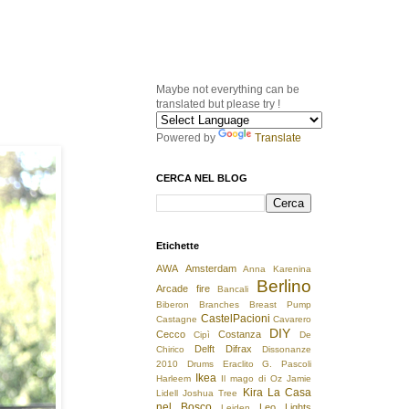
Maybe not everything can be
translated but please try !
Powered by
Translate
CERCA NEL BLOG
Etichette
AWA
Amsterdam
Anna Karenina
Berlino
Arcade fire
Bancali
Biberon
Branches
Breast Pump
CastelPacioni
Castagne
Cavarero
DIY
Cecco
Costanza
Cipì
De
Delft
Difrax
Chirico
Dissonanze
2010
Drums
Eraclito
G. Pascoli
Ikea
Harleem
Il mago di Oz
Jamie
Kira
La Casa
Lidell
Joshua Tree
nel Bosco
Leo
Lights
Leiden